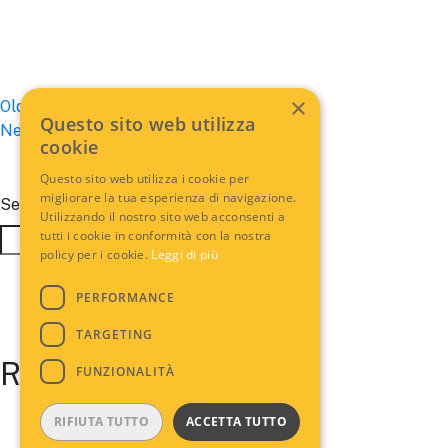
×
Posts
Older posts
Questo sito web utilizza
Newer posts
navigation
cookie
Questo sito web utilizza i cookie per
migliorare la tua esperienza di navigazione.
Search
Utilizzando il nostro sito web acconsenti a
tutti i cookie in conformità con la nostra
Search
policy per i cookie.
Leggi di più
PERFORMANCE
TARGETING
Recent Posts
FUNZIONALITÀ
RIFIUTA TUTTO
ACCETTA TUTTO