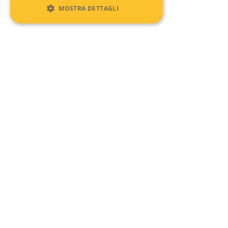
MOSTRA DETTAGLI
Recent Comments
No comments to show.
Archives
No archives to show.
Categories