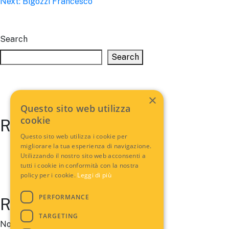
Next:
Bigozzi Francesco
navigation
Search
Search
×
Questo sito web utilizza
cookie
Recent Posts
Questo sito web utilizza i cookie per
migliorare la tua esperienza di navigazione.
Utilizzando il nostro sito web acconsenti a
tutti i cookie in conformità con la nostra
policy per i cookie.
Leggi di più
PERFORMANCE
Recent Comments
TARGETING
No comments to show.