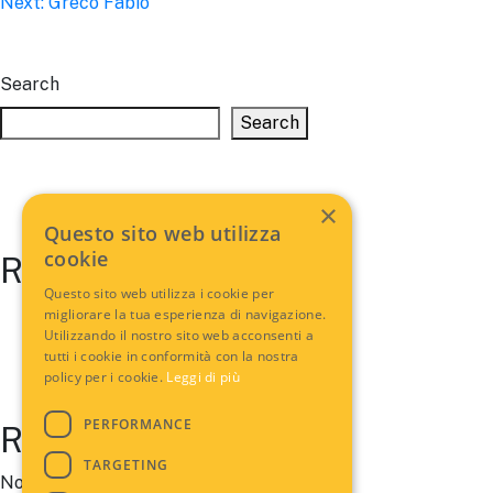
Next:
Greco Fabio
navigation
Search
Search
×
Questo sito web utilizza
cookie
Recent Posts
Questo sito web utilizza i cookie per
migliorare la tua esperienza di navigazione.
Utilizzando il nostro sito web acconsenti a
tutti i cookie in conformità con la nostra
policy per i cookie.
Leggi di più
PERFORMANCE
Recent Comments
TARGETING
No comments to show.