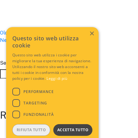
×
Posts
Older posts
Questo sito web utilizza
Newer posts
navigation
cookie
Questo sito web utilizza i cookie per
migliorare la tua esperienza di navigazione.
Search
Utilizzando il nostro sito web acconsenti a
tutti i cookie in conformità con la nostra
Search
policy per i cookie.
Leggi di più
PERFORMANCE
TARGETING
Recent Posts
FUNZIONALITÀ
RIFIUTA TUTTO
ACCETTA TUTTO