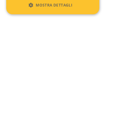
MOSTRA DETTAGLI
Recent Comments
No comments to show.
Archives
No archives to show.
Categories