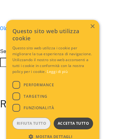
×
Posts
Older posts
Questo sito web utilizza
cookie
navigation
Questo sito web utilizza i cookie per
Search
migliorare la tua esperienza di navigazione.
Utilizzando il nostro sito web acconsenti a
Search
tutti i cookie in conformità con la nostra
policy per i cookie.
Leggi di più
PERFORMANCE
TARGETING
Recent Posts
FUNZIONALITÀ
RIFIUTA TUTTO
ACCETTA TUTTO
MOSTRA DETTAGLI