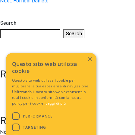
Next:
Fornoni Daniele
navigation
Search
Search
×
Questo sito web utilizza
cookie
Recent Posts
Questo sito web utilizza i cookie per
migliorare la tua esperienza di navigazione.
Utilizzando il nostro sito web acconsenti a
tutti i cookie in conformità con la nostra
policy per i cookie.
Leggi di più
PERFORMANCE
Recent Comments
TARGETING
No comments to show.