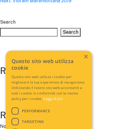
Next:
Vibram Maremontana 2019
navigation
Search
Search
×
Questo sito web utilizza
cookie
Recent Posts
Questo sito web utilizza i cookie per
migliorare la tua esperienza di navigazione.
Utilizzando il nostro sito web acconsenti a
tutti i cookie in conformità con la nostra
policy per i cookie.
Leggi di più
PERFORMANCE
Recent Comments
TARGETING
No comments to show.