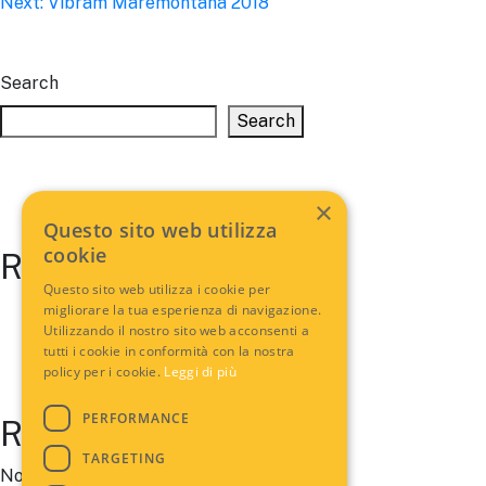
Next:
Vibram Maremontana 2018
navigation
Search
Search
×
Questo sito web utilizza
cookie
Recent Posts
Questo sito web utilizza i cookie per
migliorare la tua esperienza di navigazione.
Utilizzando il nostro sito web acconsenti a
tutti i cookie in conformità con la nostra
policy per i cookie.
Leggi di più
PERFORMANCE
Recent Comments
TARGETING
No comments to show.