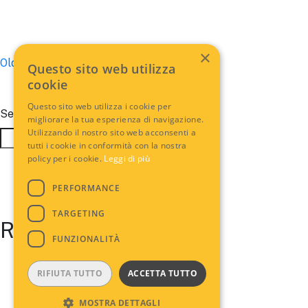
×
Posts
Older posts
Questo sito web utilizza
cookie
navigation
Questo sito web utilizza i cookie per
Search
migliorare la tua esperienza di navigazione.
Utilizzando il nostro sito web acconsenti a
Search
tutti i cookie in conformità con la nostra
policy per i cookie.
Leggi di più
PERFORMANCE
TARGETING
Recent Posts
FUNZIONALITÀ
RIFIUTA TUTTO
ACCETTA TUTTO
MOSTRA DETTAGLI