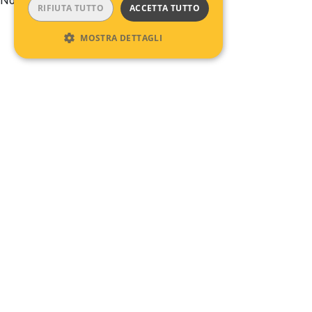
No comments to show.
RIFIUTA TUTTO
ACCETTA TUTTO
MOSTRA DETTAGLI
Archives
No archives to show.
Categories
No categories