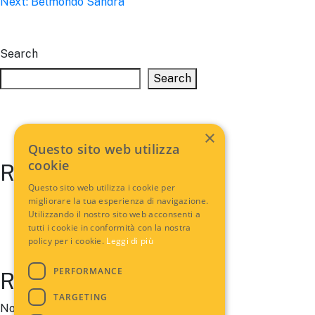
Next:
Belmondo Sandra
navigation
Search
Search
×
Questo sito web utilizza
cookie
Recent Posts
Questo sito web utilizza i cookie per
migliorare la tua esperienza di navigazione.
Utilizzando il nostro sito web acconsenti a
tutti i cookie in conformità con la nostra
policy per i cookie.
Leggi di più
PERFORMANCE
Recent Comments
TARGETING
No comments to show.