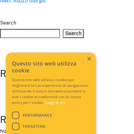
Next:
Alluzzi Giorgio
navigation
Search
Search
×
Questo sito web utilizza
cookie
Recent Posts
Questo sito web utilizza i cookie per
migliorare la tua esperienza di navigazione.
Utilizzando il nostro sito web acconsenti a
tutti i cookie in conformità con la nostra
policy per i cookie.
Leggi di più
PERFORMANCE
Recent Comments
TARGETING
No comments to show.