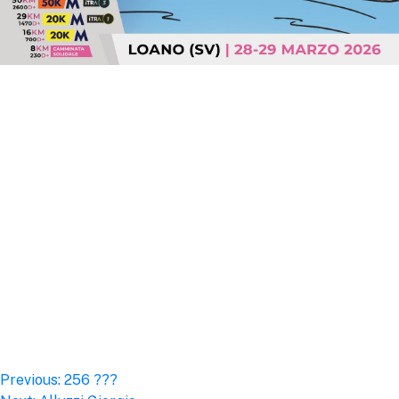
Post
Previous:
256 ???